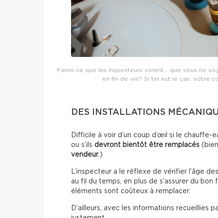
Parmi ce que les inspecteurs voient… que vous ne voyez
en fin de vie? Si tel est le cas, votre c
DES INSTALLATIONS MÉCANIQUE
Difficile à voir d’un coup d’œil si le chauf
ou s’ils
devront bientôt être remplacés
(bien
vendeur
.)
L’inspecteur a le réflexe de vérifier l’âge de
au fil du temps, en plus de s’assurer du bon
éléments sont coûteux à remplacer.
D’ailleurs, avec les informations recueillies 
justement.