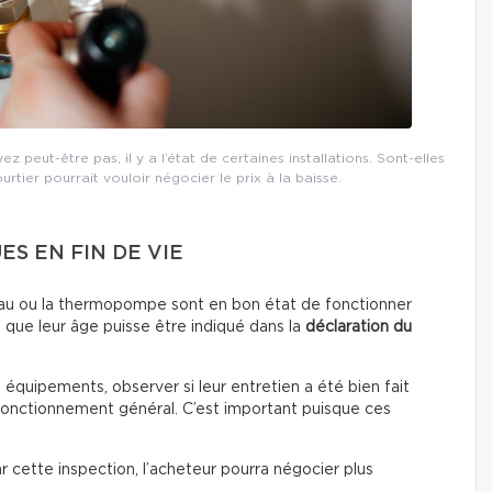
 peut-être pas, il y a l’état de certaines installations. Sont-elles
ourtier pourrait vouloir négocier le prix à la baisse.
S EN FIN DE VIE
fe-eau ou la thermopompe sont en bon état de fonctionner
 que leur âge puisse être indiqué dans la
déclaration du
s équipements, observer si leur entretien a été bien fait
 fonctionnement général. C’est important puisque ces
par cette inspection, l’acheteur pourra négocier plus