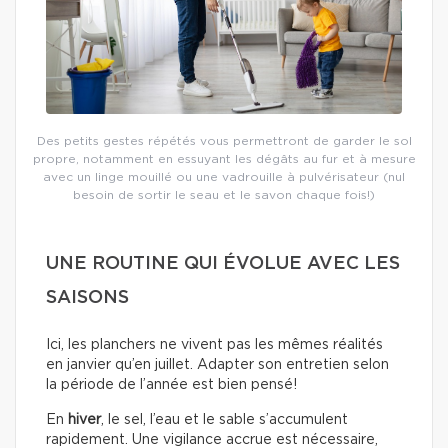
Des petits gestes répétés vous permettront de garder le sol
propre, notamment en essuyant les dégâts au fur et à mesure
avec un linge mouillé ou une vadrouille à pulvérisateur (nul
besoin de sortir le seau et le savon chaque fois!)
UNE ROUTINE QUI ÉVOLUE AVEC LES
SAISONS
Ici, les planchers ne vivent pas les mêmes réalités
en janvier qu’en juillet. Adapter son entretien selon
la période de l’année est bien pensé!
En
hiver
, le sel, l’eau et le sable s’accumulent
rapidement. Une vigilance accrue est nécessaire,